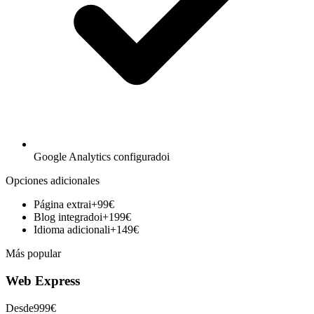
Google Analytics configurado
i
Opciones adicionales
Página extra
i
+
99
€
Blog integrado
i
+
199
€
Idioma adicional
i
+
149
€
Más popular
Web Express
Desde
999€