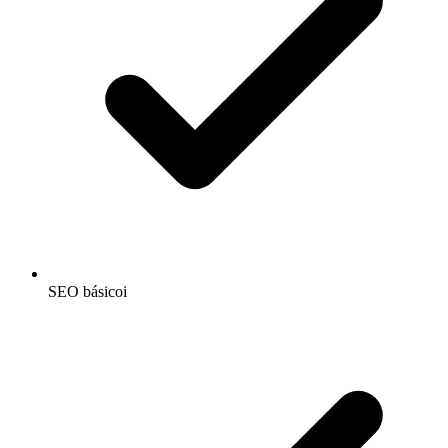
SEO básico
i